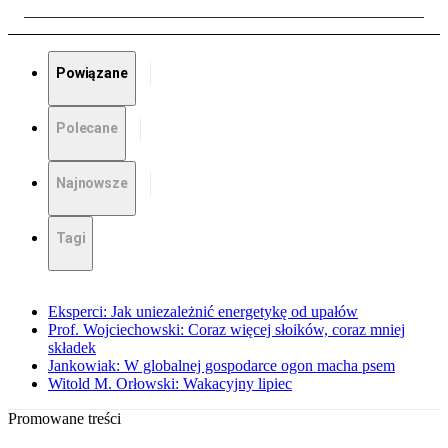
Powiązane
Polecane
Najnowsze
Tagi
Eksperci: Jak uniezależnić energetykę od upałów
Prof. Wojciechowski: Coraz więcej słoików, coraz mniej
składek
Jankowiak: W globalnej gospodarce ogon macha psem
Witold M. Orłowski: Wakacyjny lipiec
Promowane treści