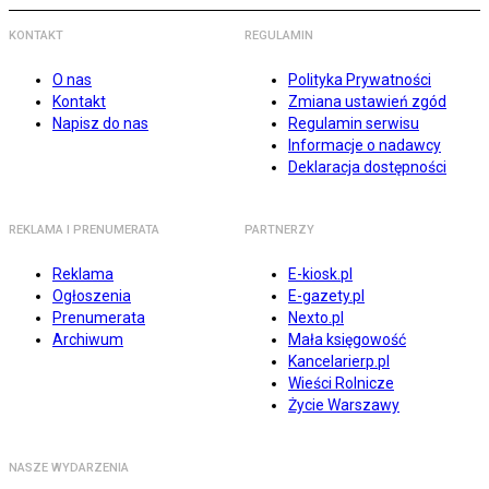
KONTAKT
REGULAMIN
O nas
Polityka Prywatności
Kontakt
Zmiana ustawień zgód
Napisz do nas
Regulamin serwisu
Informacje o nadawcy
Deklaracja dostępności
REKLAMA I PRENUMERATA
PARTNERZY
Reklama
E-kiosk.pl
Ogłoszenia
E-gazety.pl
Prenumerata
Nexto.pl
Archiwum
Mała księgowość
Kancelarierp.pl
Wieści Rolnicze
Życie Warszawy
NASZE WYDARZENIA