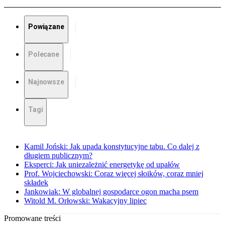
Powiązane
Polecane
Najnowsze
Tagi
Kamil Joński: Jak upada konstytucyjne tabu. Co dalej z
długiem publicznym?
Eksperci: Jak uniezależnić energetykę od upałów
Prof. Wojciechowski: Coraz więcej słoików, coraz mniej
składek
Jankowiak: W globalnej gospodarce ogon macha psem
Witold M. Orłowski: Wakacyjny lipiec
Promowane treści