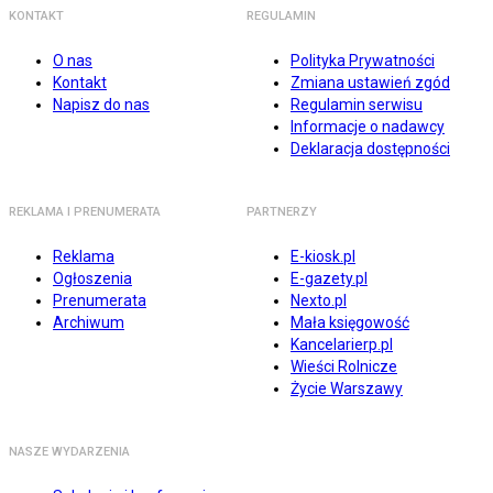
KONTAKT
REGULAMIN
O nas
Polityka Prywatności
Kontakt
Zmiana ustawień zgód
Napisz do nas
Regulamin serwisu
Informacje o nadawcy
Deklaracja dostępności
REKLAMA I PRENUMERATA
PARTNERZY
Reklama
E-kiosk.pl
Ogłoszenia
E-gazety.pl
Prenumerata
Nexto.pl
Archiwum
Mała księgowość
Kancelarierp.pl
Wieści Rolnicze
Życie Warszawy
NASZE WYDARZENIA