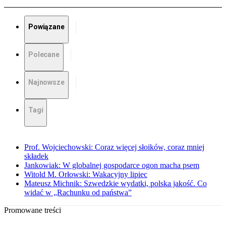
Powiązane
Polecane
Najnowsze
Tagi
Prof. Wojciechowski: Coraz więcej słoików, coraz mniej
składek
Jankowiak: W globalnej gospodarce ogon macha psem
Witold M. Orłowski: Wakacyjny lipiec
Mateusz Michnik: Szwedzkie wydatki, polska jakość. Co
widać w „Rachunku od państwa”
Promowane treści