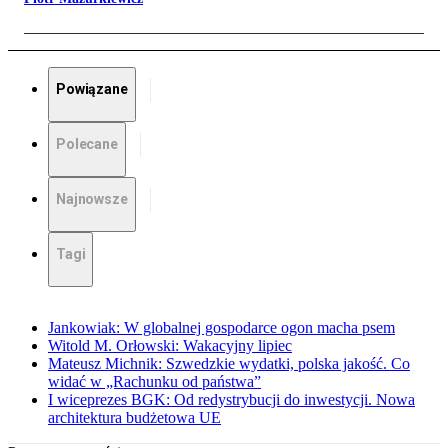
Powiązane
Polecane
Najnowsze
Tagi
Jankowiak: W globalnej gospodarce ogon macha psem
Witold M. Orłowski: Wakacyjny lipiec
Mateusz Michnik: Szwedzkie wydatki, polska jakość. Co
widać w „Rachunku od państwa”
I wiceprezes BGK: Od redystrybucji do inwestycji. Nowa
architektura budżetowa UE