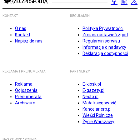
KONTAKT
REGULAMIN
O nas
Polityka Prywatności
Kontakt
Zmiana ustawień zgód
Napisz do nas
Regulamin serwisu
Informacje o nadawcy
Deklaracja dostępności
REKLAMA I PRENUMERATA
PARTNERZY
Reklama
E-kiosk.pl
Ogłoszenia
E-gazety.pl
Prenumerata
Nexto.pl
Archiwum
Mała księgowość
Kancelarierp.pl
Wieści Rolnicze
Życie Warszawy
NASZE WYDARZENIA