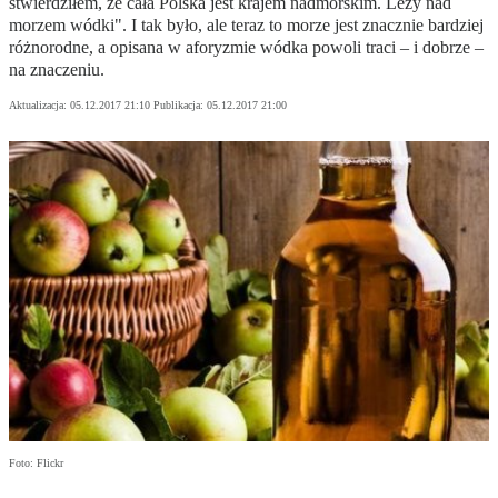
stwierdziłem, że cała Polska jest krajem nadmorskim. Leży nad
morzem wódki". I tak było, ale teraz to morze jest znacznie bardziej
różnorodne, a opisana w aforyzmie wódka powoli traci – i dobrze –
na znaczeniu.
Aktualizacja:
05.12.2017 21:10
Publikacja:
05.12.2017 21:00
Foto: Flickr