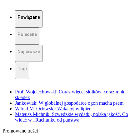
Powiązane
Polecane
Najnowsze
Tagi
Prof. Wojciechowski: Coraz więcej słoików, coraz mniej
składek
Jankowiak: W globalnej gospodarce ogon macha psem
Witold M. Orłowski: Wakacyjny lipiec
Mateusz Michnik: Szwedzkie wydatki, polska jakość. Co
widać w „Rachunku od państwa”
Promowane treści