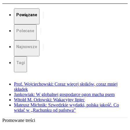
Powiązane
Polecane
Najnowsze
Tagi
Prof. Wojciechowski: Coraz więcej słoików, coraz mniej
składek
Jankowiak: W globalnej gospodarce ogon macha psem
Witold M. Orłowski: Wakacyjny lipiec
Mateusz Michnik: Szwedzkie wydatki, polska jakość. Co
widać w „Rachunku od państwa”
Promowane treści