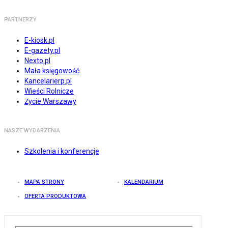
PARTNERZY
E-kiosk.pl
E-gazety.pl
Nexto.pl
Mała księgowość
Kancelarierp.pl
Wieści Rolnicze
Życie Warszawy
NASZE WYDARZENIA
Szkolenia i konferencje
MAPA STRONY
KALENDARIUM
OFERTA PRODUKTOWA