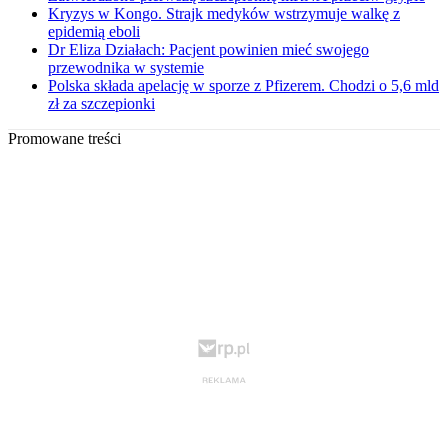
Kryzys w Kongo. Strajk medyków wstrzymuje walkę z
epidemią eboli
Dr Eliza Działach: Pacjent powinien mieć swojego
przewodnika w systemie
Polska składa apelację w sporze z Pfizerem. Chodzi o 5,6 mld
zł za szczepionki
Promowane treści