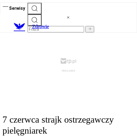
Serwisy
Z
drowie
7 czerwca strajk ostrzegawczy
pielęgniarek