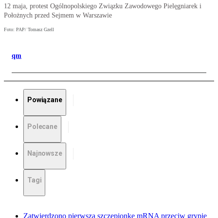
12 maja, protest Ogólnopolskiego Związku Zawodowego Pielęgniarek i
Położnych przed Sejmem w Warszawie
Foto: PAP/ Tomasz Gzell
qm
Powiązane
Polecane
Najnowsze
Tagi
Zatwierdzono pierwszą szczepionkę mRNA przeciw grypie