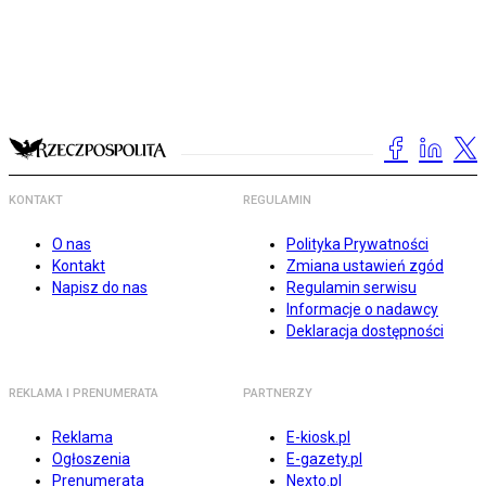
KONTAKT
REGULAMIN
O nas
Polityka Prywatności
Kontakt
Zmiana ustawień zgód
Napisz do nas
Regulamin serwisu
Informacje o nadawcy
Deklaracja dostępności
REKLAMA I PRENUMERATA
PARTNERZY
Reklama
E-kiosk.pl
Ogłoszenia
E-gazety.pl
Prenumerata
Nexto.pl