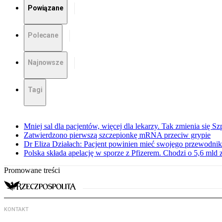
Powiązane
Polecane
Najnowsze
Tagi
Mniej sal dla pacjentów, więcej dla lekarzy. Tak zmienia się S
Zatwierdzono pierwszą szczepionkę mRNA przeciw grypie
Dr Eliza Działach: Pacjent powinien mieć swojego przewodnik
Polska składa apelację w sporze z Pfizerem. Chodzi o 5,6 mld z
Promowane treści
KONTAKT