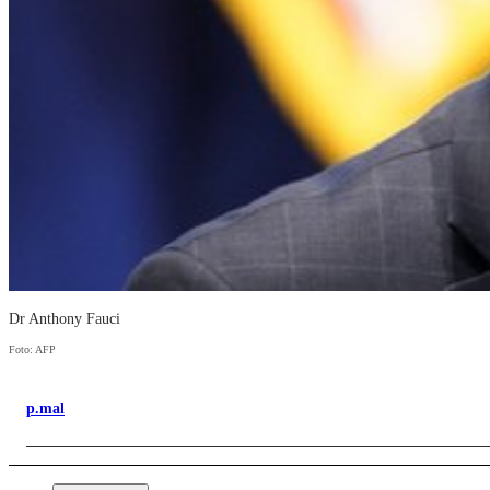
Dr Anthony Fauci
Foto: AFP
p.mal