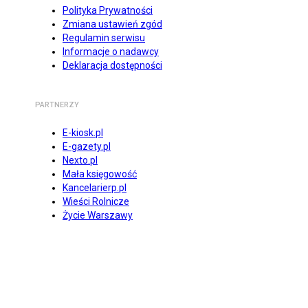
Polityka Prywatności
Zmiana ustawień zgód
Regulamin serwisu
Informacje o nadawcy
Deklaracja dostępności
PARTNERZY
E-kiosk.pl
E-gazety.pl
Nexto.pl
Mała księgowość
Kancelarierp.pl
Wieści Rolnicze
Życie Warszawy