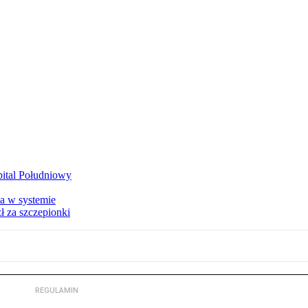
zpital Południowy
a w systemie
ł za szczepionki
REGULAMIN