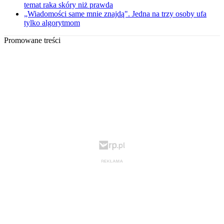
temat raka skóry niż prawda
„Wiadomości same mnie znajdą". Jedna na trzy osoby ufa
tylko algorytmom
Promowane treści