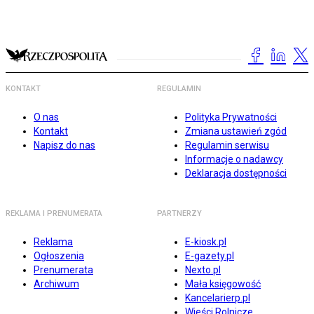
KONTAKT
REGULAMIN
O nas
Polityka Prywatności
Kontakt
Zmiana ustawień zgód
Napisz do nas
Regulamin serwisu
Informacje o nadawcy
Deklaracja dostępności
REKLAMA I PRENUMERATA
PARTNERZY
Reklama
E-kiosk.pl
Ogłoszenia
E-gazety.pl
Prenumerata
Nexto.pl
Archiwum
Mała księgowość
Kancelarierp.pl
Wieści Rolnicze