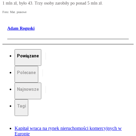
1 mln zł, było 43. Trzy osoby zarobiły po ponad 5 mln zł.
Foto: Mat. prasowe
Adam Roguski
Powiązane
Polecane
Najnowsze
Tagi
Kapitał wraca na rynek nieruchomości komercyjnych w
Europie