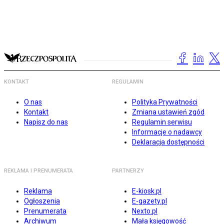
KONTAKT
REGULAMIN
O nas
Polityka Prywatności
Kontakt
Zmiana ustawień zgód
Napisz do nas
Regulamin serwisu
Informacje o nadawcy
Deklaracja dostępności
REKLAMA I PRENUMERATA
PARTNERZY
Reklama
E-kiosk.pl
Ogłoszenia
E-gazety.pl
Prenumerata
Nexto.pl
Archiwum
Mała księgowość