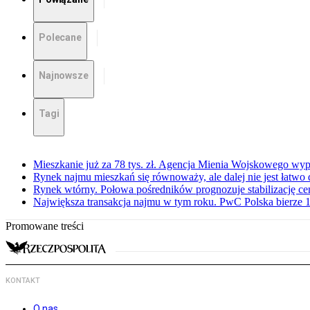
Polecane
Najnowsze
Tagi
Mieszkanie już za 78 tys. zł. Agencja Mienia Wojskowego wyp
Rynek najmu mieszkań się równoważy, ale dalej nie jest łatwo
Rynek wtórny. Połowa pośredników prognozuje stabilizację c
Największa transakcja najmu w tym roku. PwC Polska bierze 1
Promowane treści
KONTAKT
O nas