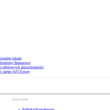
rzedaje lokale
 dostępny finansowo
en ofertowych nieruchomości
1 pięter AFI Tower
REGULAMIN
Polityka Prywatności