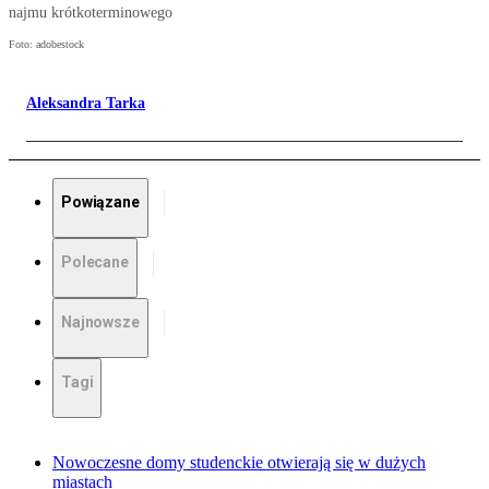
najmu krótkoterminowego
Foto: adobestock
Aleksandra Tarka
Powiązane
Polecane
Najnowsze
Tagi
Nowoczesne domy studenckie otwierają się w dużych
miastach