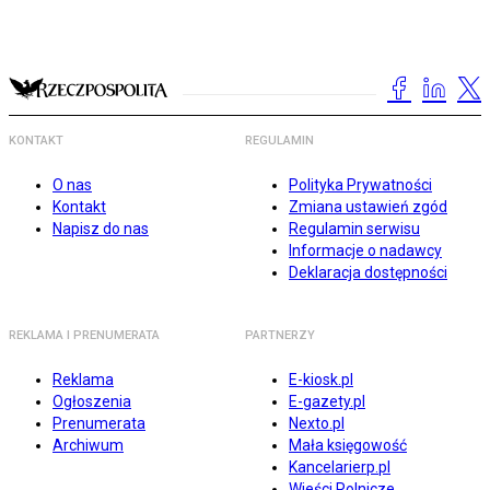
KONTAKT
REGULAMIN
O nas
Polityka Prywatności
Kontakt
Zmiana ustawień zgód
Napisz do nas
Regulamin serwisu
Informacje o nadawcy
Deklaracja dostępności
REKLAMA I PRENUMERATA
PARTNERZY
Reklama
E-kiosk.pl
Ogłoszenia
E-gazety.pl
Prenumerata
Nexto.pl
Archiwum
Mała księgowość
Kancelarierp.pl
Wieści Rolnicze