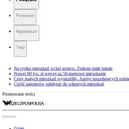
Polecane
Najnowsze
Tagi
Na rynku mieszkań wciąż gorąco. Znikają małe lokale
Nawet 90 tys. zł więcej za 50-metrowe mieszkanie
Ceny małych mieszkań wystrzeliły. Apetyt sprzedających rośni
Część najemców odpłynie do własnych mieszkań
Promowane treści
KONTAKT
O nas