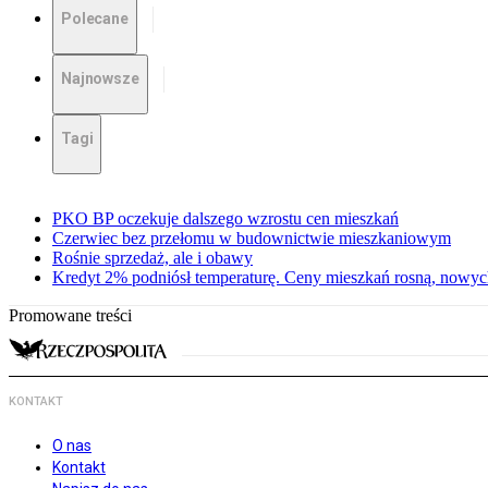
Polecane
Najnowsze
Tagi
PKO BP oczekuje dalszego wzrostu cen mieszkań
Czerwiec bez przełomu w budownictwie mieszkaniowym
Rośnie sprzedaż, ale i obawy
Kredyt 2% podniósł temperaturę. Ceny mieszkań rosną, nowych
Promowane treści
KONTAKT
O nas
Kontakt