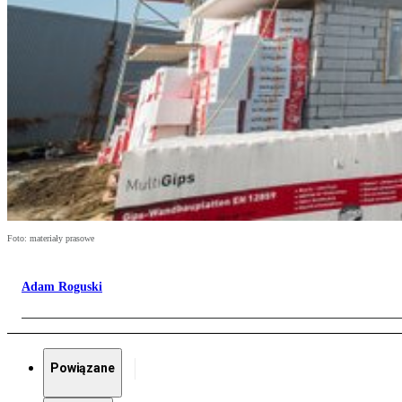
Foto: materiały prasowe
Adam Roguski
Powiązane