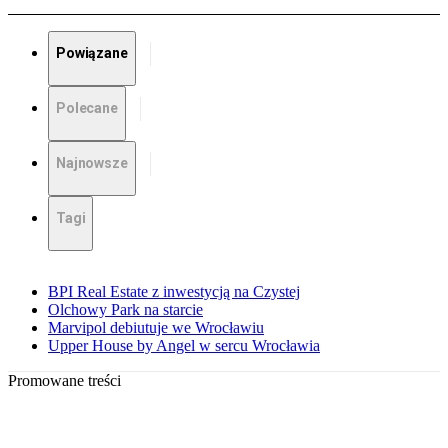
Powiązane
Polecane
Najnowsze
Tagi
BPI Real Estate z inwestycją na Czystej
Olchowy Park na starcie
Marvipol debiutuje we Wrocławiu
Upper House by Angel w sercu Wrocławia
Promowane treści