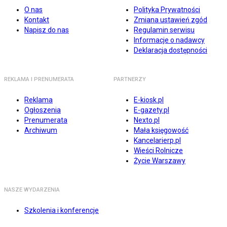
O nas
Polityka Prywatności
Kontakt
Zmiana ustawień zgód
Napisz do nas
Regulamin serwisu
Informacje o nadawcy
Deklaracja dostępności
REKLAMA I PRENUMERATA
PARTNERZY
Reklama
E-kiosk.pl
Ogłoszenia
E-gazety.pl
Prenumerata
Nexto.pl
Archiwum
Mała księgowość
Kancelarierp.pl
Wieści Rolnicze
Życie Warszawy
NASZE WYDARZENIA
Szkolenia i konferencje