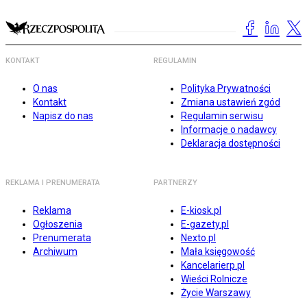
KONTAKT
REGULAMIN
O nas
Polityka Prywatności
Kontakt
Zmiana ustawień zgód
Napisz do nas
Regulamin serwisu
Informacje o nadawcy
Deklaracja dostępności
REKLAMA I PRENUMERATA
PARTNERZY
Reklama
E-kiosk.pl
Ogłoszenia
E-gazety.pl
Prenumerata
Nexto.pl
Archiwum
Mała księgowość
Kancelarierp.pl
Wieści Rolnicze
Życie Warszawy