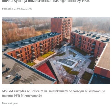
obecna sytuacja może schłodzić nastroje funduszy PRS.
Publikacja:
21.04.2022 21:00
MVGM zarządza w Polsce m.in. mieszkaniami w Nowym Nikiszowcu w
imieniu PFR Nieruchomości
Foto: mat. pras.