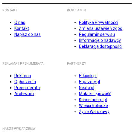
KONTAKT
REGULAMIN
O nas
Polityka Prywatności
Kontakt
Zmiana ustawień zgód
Napisz do nas
Regulamin serwisu
Informacje o nadawcy
Deklaracja dostępności
REKLAMA I PRENUMERATA
PARTNERZY
Reklama
E-kiosk.pl
Ogłoszenia
E-gazety.pl
Prenumerata
Nexto.pl
Archiwum
Mała księgowość
Kancelarierp.pl
Wieści Rolnicze
Życie Warszawy
NASZE WYDARZENIA