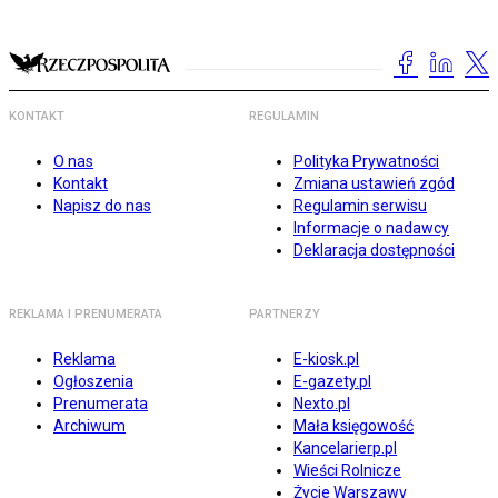
KONTAKT
REGULAMIN
O nas
Polityka Prywatności
Kontakt
Zmiana ustawień zgód
Napisz do nas
Regulamin serwisu
Informacje o nadawcy
Deklaracja dostępności
REKLAMA I PRENUMERATA
PARTNERZY
Reklama
E-kiosk.pl
Ogłoszenia
E-gazety.pl
Prenumerata
Nexto.pl
Archiwum
Mała księgowość
Kancelarierp.pl
Wieści Rolnicze
Życie Warszawy