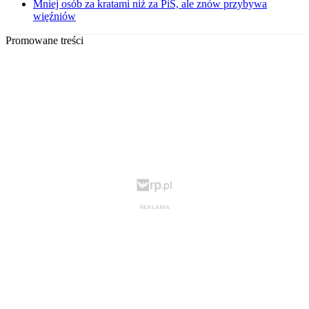
Mniej osób za kratami niż za PiS, ale znów przybywa
więźniów
Promowane treści