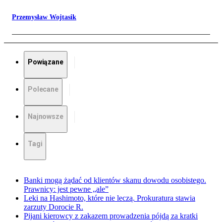
Przemysław Wojtasik
Powiązane
Polecane
Najnowsze
Tagi
Banki mogą żądać od klientów skanu dowodu osobistego.
Prawnicy: jest pewne „ale”
Leki na Hashimoto, które nie leczą. Prokuratura stawia
zarzuty Dorocie R.
Pijani kierowcy z zakazem prowadzenia pójdą za kratki