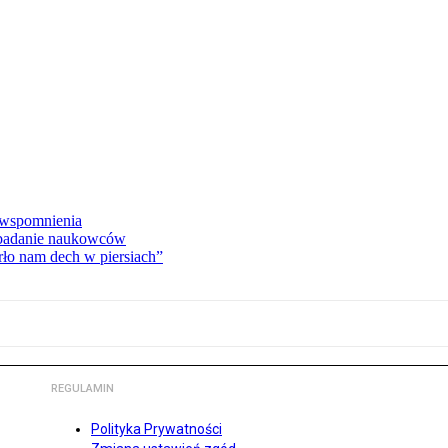
e wspomnienia
 badanie naukowców
ło nam dech w piersiach”
REGULAMIN
Polityka Prywatności