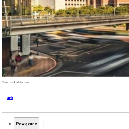
Foto: stock.adobe.com
arb
Powiązane