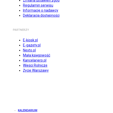
Zmiana ustawień zgód
Regulamin serwisu
Informacje o nadawcy
Deklaracja dostępności
PARTNERZY
E-kiosk.pl
E-gazety.pl
Nexto.pl
Mała księgowość
Kancelarierp.pl
Wieści Rolnicze
Życie Warszawy
KALENDARIUM