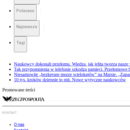
Polecane
Najnowsze
Tagi
Naukowcy dokonali przełomu. Wiedzą, jak jelita tworzą nasz
Tak przypomnienia w telefonie szkodzą pamięci. Przełomowe
Niesamowite „bezkresne morze wielokątów” na Marsie. „Zapar
10 tys. kroków dziennie to mit. Nowe wytyczne naukowców
Promowane treści
KONTAKT
O nas