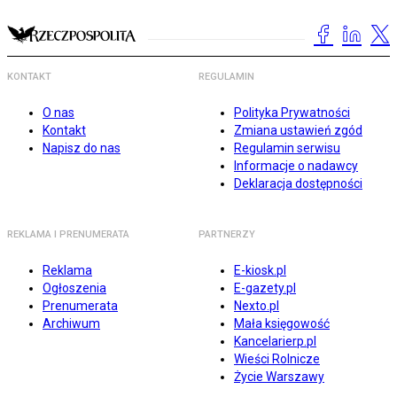
KONTAKT
REGULAMIN
O nas
Polityka Prywatności
Kontakt
Zmiana ustawień zgód
Napisz do nas
Regulamin serwisu
Informacje o nadawcy
Deklaracja dostępności
REKLAMA I PRENUMERATA
PARTNERZY
Reklama
E-kiosk.pl
Ogłoszenia
E-gazety.pl
Prenumerata
Nexto.pl
Archiwum
Mała księgowość
Kancelarierp.pl
Wieści Rolnicze
Życie Warszawy