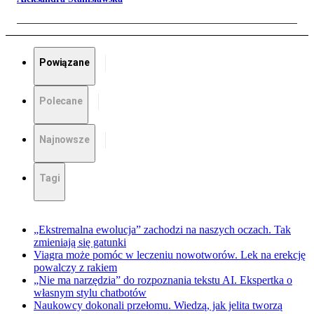
Powiązane
Polecane
Najnowsze
Tagi
„Ekstremalna ewolucja” zachodzi na naszych oczach. Tak
zmieniają się gatunki
Viagra może pomóc w leczeniu nowotworów. Lek na erekcję
powalczy z rakiem
„Nie ma narzędzia” do rozpoznania tekstu AI. Ekspertka o
własnym stylu chatbotów
Naukowcy dokonali przełomu. Wiedzą, jak jelita tworzą