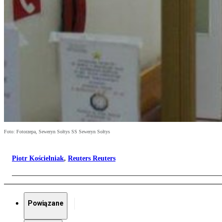
Foto: Fotorzepa, Seweryn Sołtys SS Seweryn Sołtys
Piotr Kościelniak
,
Reuters Reuters
Powiązane