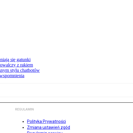
iają się gatunki
owalczy z rakiem
asnym stylu chatbotów
e wspomnienia
REGULAMIN
Polityka Prywatności
Zmiana ustawień zgód