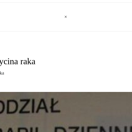
ycina raka
dka