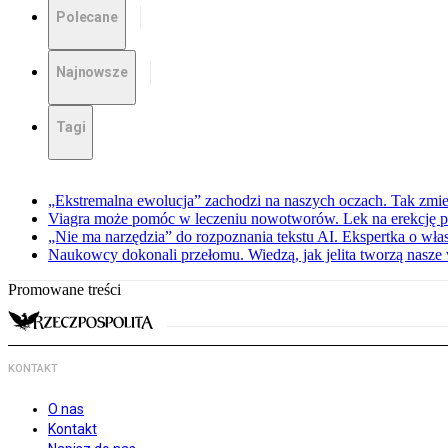
Polecane
Najnowsze
Tagi
„Ekstremalna ewolucja” zachodzi na naszych oczach. Tak zmien
Viagra może pomóc w leczeniu nowotworów. Lek na erekcję p
„Nie ma narzędzia” do rozpoznania tekstu AI. Ekspertka o wł
Naukowcy dokonali przełomu. Wiedzą, jak jelita tworzą nasz
Promowane treści
KONTAKT
O nas
Kontakt