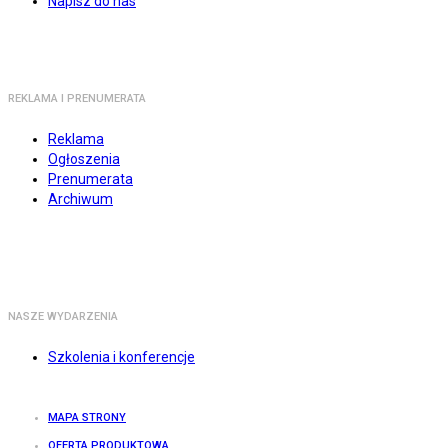
Napisz do nas
REKLAMA I PRENUMERATA
Reklama
Ogłoszenia
Prenumerata
Archiwum
NASZE WYDARZENIA
Szkolenia i konferencje
MAPA STRONY
OFERTA PRODUKTOWA