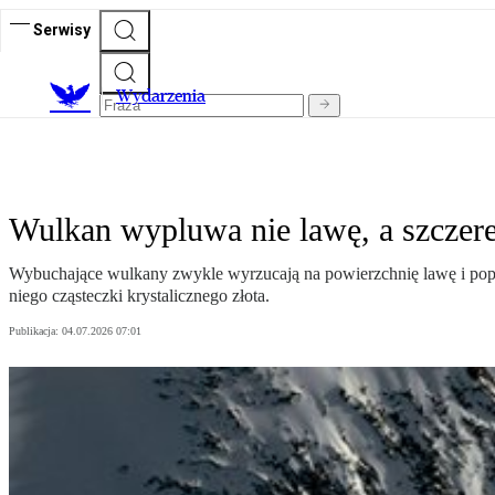
Serwisy
Wydarzenia
Wulkan wypluwa nie lawę, a szczere
Wybuchające wulkany zwykle wyrzucają na powierzchnię lawę i popió
niego cząsteczki krystalicznego złota.
Publikacja:
04.07.2026 07:01