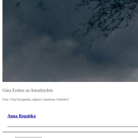
Góra Erebus na Antarktydzie
Foto: Unia Europejska, zdjęcia Copernicus Sentinel-2
Anna Rogalska