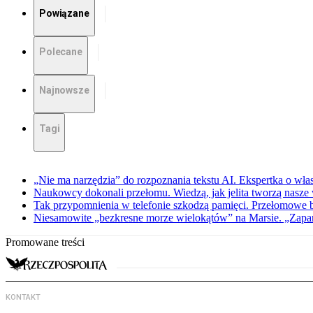
Powiązane
Polecane
Najnowsze
Tagi
„Nie ma narzędzia” do rozpoznania tekstu AI. Ekspertka o wł
Naukowcy dokonali przełomu. Wiedzą, jak jelita tworzą nasz
Tak przypomnienia w telefonie szkodzą pamięci. Przełomowe
Niesamowite „bezkresne morze wielokątów” na Marsie. „Zapar
Promowane treści
KONTAKT