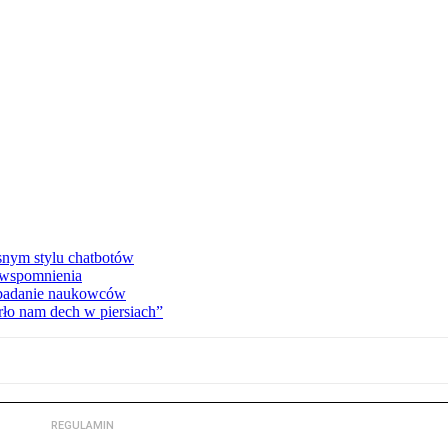
asnym stylu chatbotów
e wspomnienia
 badanie naukowców
ło nam dech w piersiach”
REGULAMIN