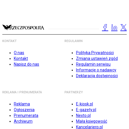
KONTAKT
REGULAMIN
O nas
Polityka Prywatności
Kontakt
Zmiana ustawień zgód
Napisz do nas
Regulamin serwisu
Informacje o nadawcy
Deklaracja dostępności
REKLAMA I PRENUMERATA
PARTNERZY
Reklama
E-kiosk.pl
Ogłoszenia
E-gazety.pl
Prenumerata
Nexto.pl
Archiwum
Mała księgowość
Kancelarierp.pl