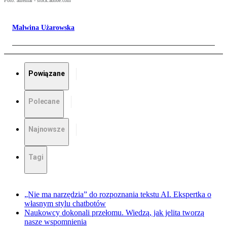
Foto: auremar - stock.adobe.com
Malwina Użarowska
Powiązane
Polecane
Najnowsze
Tagi
„Nie ma narzędzia” do rozpoznania tekstu AI. Ekspertka o
własnym stylu chatbotów
Naukowcy dokonali przełomu. Wiedzą, jak jelita tworzą
nasze wspomnienia