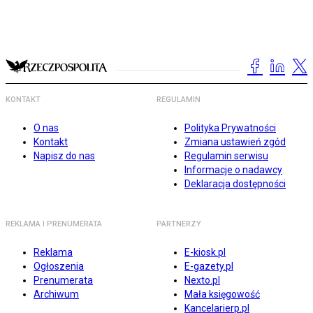
KONTAKT
REGULAMIN
O nas
Polityka Prywatności
Kontakt
Zmiana ustawień zgód
Napisz do nas
Regulamin serwisu
Informacje o nadawcy
Deklaracja dostępności
REKLAMA I PRENUMERATA
PARTNERZY
Reklama
E-kiosk.pl
Ogłoszenia
E-gazety.pl
Prenumerata
Nexto.pl
Archiwum
Mała księgowość
Kancelarierp.pl