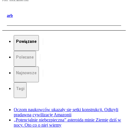
Foto: stock.adobe.com
arb
Powiązane
Polecane
Najnowsze
Tagi
Oczom naukowców ukazały się setki konstrukcji. Odkryli
pradawną cywilizację Amazonii
„Potencjalnie niebezpieczna” asteroida minie Ziemię dziś w
nocy. Oto co o niej wiemy