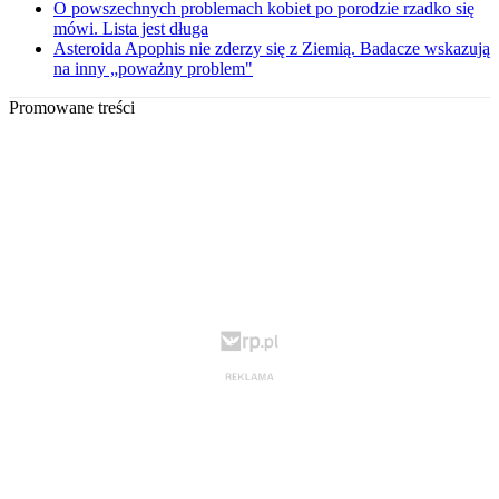
O powszechnych problemach kobiet po porodzie rzadko się
mówi. Lista jest długa
Asteroida Apophis nie zderzy się z Ziemią. Badacze wskazują
na inny „poważny problem"
Promowane treści