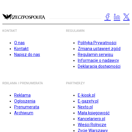
KONTAKT
REGULAMIN
O nas
Polityka Prywatności
Kontakt
Zmiana ustawień zgód
Napisz do nas
Regulamin serwisu
Informacje o nadawcy
Deklaracja dostępności
REKLAMA I PRENUMERATA
PARTNERZY
Reklama
E-kiosk.pl
Ogłoszenia
E-gazety.pl
Prenumerata
Nexto.pl
Archiwum
Mała księgowość
Kancelarierp.pl
Wieści Rolnicze
Życie Warszawy