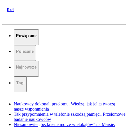
Red
Powiązane
Polecane
Najnowsze
Tagi
Naukowcy dokonali przełomu. Wiedzą, jak jelita tworzą
nasze wspomnienia
Tak przypomnienia w telefonie szkodzą pamięci. Przełomowe
badanie naukowców
Niesamowite „bezkresne morze wielokątów” na Marsie.