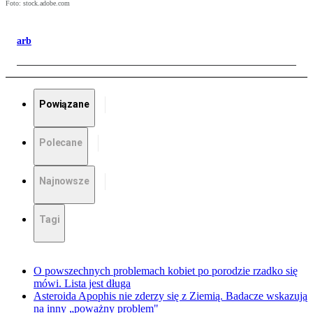
Foto: stock.adobe.com
arb
Powiązane
Polecane
Najnowsze
Tagi
O powszechnych problemach kobiet po porodzie rzadko się
mówi. Lista jest długa
Asteroida Apophis nie zderzy się z Ziemią. Badacze wskazują
na inny „poważny problem"