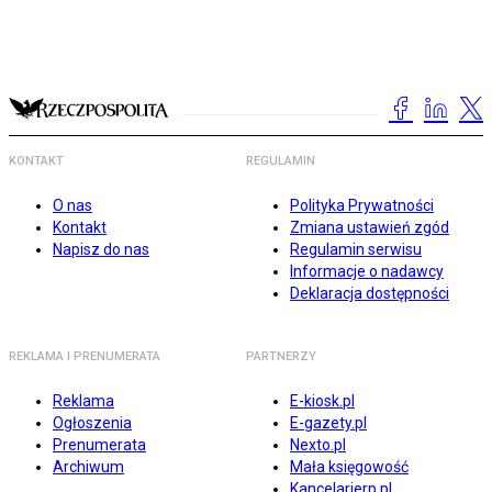
KONTAKT
REGULAMIN
O nas
Polityka Prywatności
Kontakt
Zmiana ustawień zgód
Napisz do nas
Regulamin serwisu
Informacje o nadawcy
Deklaracja dostępności
REKLAMA I PRENUMERATA
PARTNERZY
Reklama
E-kiosk.pl
Ogłoszenia
E-gazety.pl
Prenumerata
Nexto.pl
Archiwum
Mała księgowość
Kancelarierp.pl