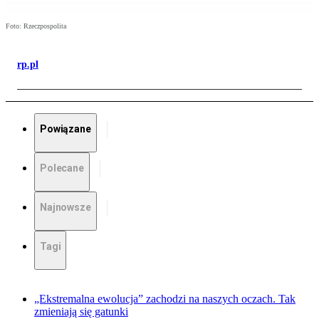
Foto: Rzeczpospolita
rp.pl
Powiązane
Polecane
Najnowsze
Tagi
„Ekstremalna ewolucja” zachodzi na naszych oczach. Tak
zmieniają się gatunki