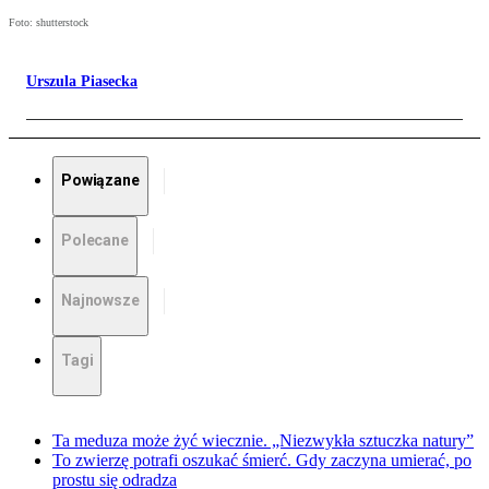
Foto: shutterstock
Urszula Piasecka
Powiązane
Polecane
Najnowsze
Tagi
Ta meduza może żyć wiecznie. „Niezwykła sztuczka natury”
To zwierzę potrafi oszukać śmierć. Gdy zaczyna umierać, po
prostu się odradza