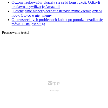
Oczom naukowców ukazały się setki konstrukcji. Odkryli
pradawną cywilizację Amazonii
„Potencjalnie niebezpieczna” asteroida minie Ziemię dziś w
nocy. Oto co o niej wiemy
O powszechnych problemach kobiet po porodzie rzadko się
mówi. Lista jest długa
Promowane treści