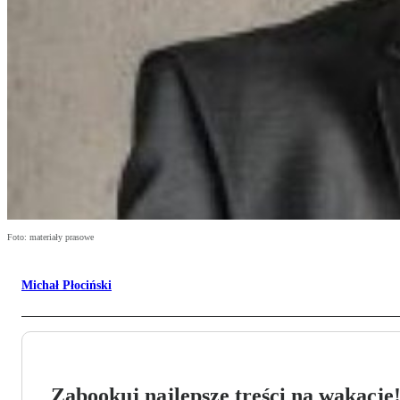
Foto: materiały prasowe
Michał Płociński
Zabookuj najlepsze treści na wakacje