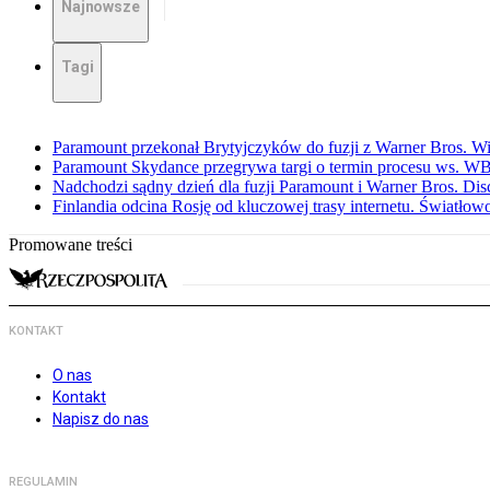
Najnowsze
Tagi
Paramount przekonał Brytyjczyków do fuzji z Warner Bros. W
Paramount Skydance przegrywa targi o termin procesu ws. W
Nadchodzi sądny dzień dla fuzji Paramount i Warner Bros. Dis
Finlandia odcina Rosję od kluczowej trasy internetu. Światło
Promowane treści
KONTAKT
O nas
Kontakt
Napisz do nas
REGULAMIN