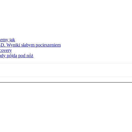
iemy jak
BD. Wyniki słabym pocieszeniem
covery
wody pójdą pod nóż