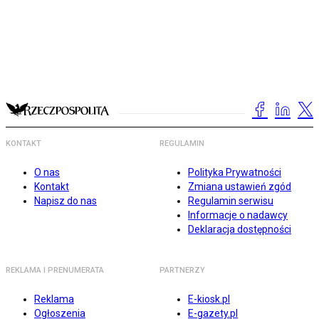
KONTAKT
REGULAMIN
O nas
Polityka Prywatności
Kontakt
Zmiana ustawień zgód
Napisz do nas
Regulamin serwisu
Informacje o nadawcy
Deklaracja dostępności
REKLAMA I PRENUMERATA
PARTNERZY
Reklama
E-kiosk.pl
Ogłoszenia
E-gazety.pl