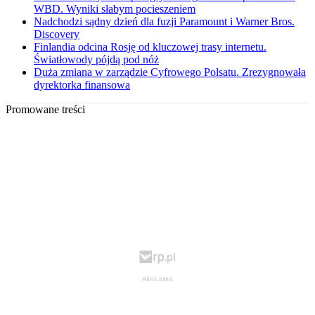
WBD. Wyniki słabym pocieszeniem
Nadchodzi sądny dzień dla fuzji Paramount i Warner Bros.
Discovery
Finlandia odcina Rosję od kluczowej trasy internetu.
Światłowody pójdą pod nóż
Duża zmiana w zarządzie Cyfrowego Polsatu. Zrezygnowała
dyrektorka finansowa
Promowane treści