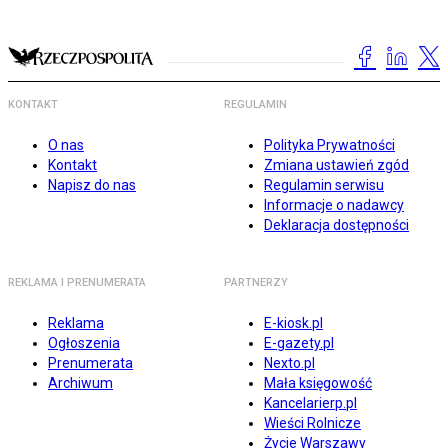
KONTAKT
REGULAMIN
O nas
Polityka Prywatności
Kontakt
Zmiana ustawień zgód
Napisz do nas
Regulamin serwisu
Informacje o nadawcy
Deklaracja dostępności
REKLAMA I PRENUMERATA
PARTNERZY
Reklama
E-kiosk.pl
Ogłoszenia
E-gazety.pl
Prenumerata
Nexto.pl
Archiwum
Mała księgowość
Kancelarierp.pl
Wieści Rolnicze
Życie Warszawy