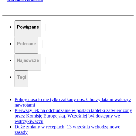
Powiązane
Polecane
Najnowsze
Tagi
Polipy nosa to nie tylko zatkany nos. Chorzy latami walczą z
nawrotami
Pierwszy lek na odchudzanie w postaci tabletki zatwierdzony
przez Komisję Europejską. Wcześniej był dostępny we
wstrzykiwaczu
Duże zmiany w receptach. 13 września wchodzą nowe
zasady