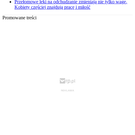
Przełomowe leki na odchudzanie zmieniają nie tylko wagę.
Kobiety częściej znajdują pracę i miłość
Promowane treści