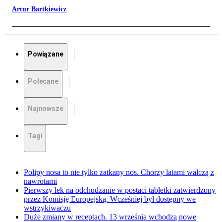
Artur Bartkiewicz
Powiązane
Polecane
Najnowsze
Tagi
Polipy nosa to nie tylko zatkany nos. Chorzy latami walczą z
nawrotami
Pierwszy lek na odchudzanie w postaci tabletki zatwierdzony
przez Komisję Europejską. Wcześniej był dostępny we
wstrzykiwaczu
Duże zmiany w receptach. 13 września wchodzą nowe