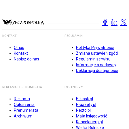
KONTAKT
REGULAMIN
O nas
Polityka Prywatności
Kontakt
Zmiana ustawień zgód
Napisz do nas
Regulamin serwisu
Informacje o nadawcy
Deklaracja dostępności
REKLAMA I PRENUMERATA
PARTNERZY
Reklama
E-kiosk.pl
Ogłoszenia
E-gazety.pl
Prenumerata
Nexto.pl
Archiwum
Mała księgowość
Kancelarierp.pl
Wieści Rolnicze