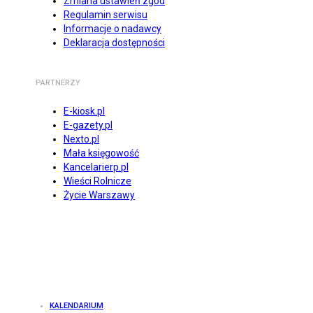
Zmiana ustawień zgód
Regulamin serwisu
Informacje o nadawcy
Deklaracja dostępności
PARTNERZY
E-kiosk.pl
E-gazety.pl
Nexto.pl
Mała księgowość
Kancelarierp.pl
Wieści Rolnicze
Życie Warszawy
KALENDARIUM