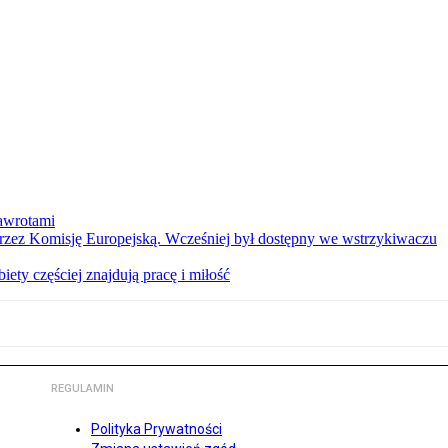
nawrotami
 przez Komisję Europejską. Wcześniej był dostępny we wstrzykiwaczu
ety częściej znajdują pracę i miłość
REGULAMIN
Polityka Prywatności