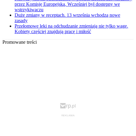
przez Komisję Europejską. Wcześniej był dostępny we
wstrzykiwaczu
Duże zmiany w receptach. 13 września wchodzą nowe
zasady
Przełomowe leki na odchudzanie zmieniają nie tylko wagę.
Kobiety częściej znajdują pracę i miłość
Promowane treści