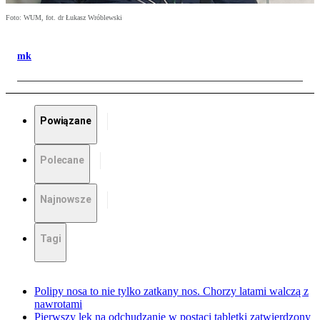
Foto: WUM, fot. dr Łukasz Wróblewski
mk
Powiązane
Polecane
Najnowsze
Tagi
Polipy nosa to nie tylko zatkany nos. Chorzy latami walczą z
nawrotami
Pierwszy lek na odchudzanie w postaci tabletki zatwierdzony