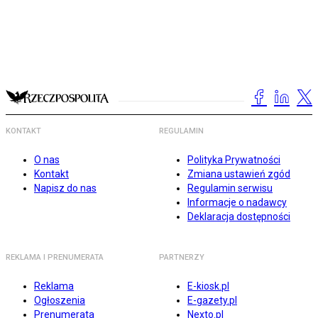
KONTAKT
REGULAMIN
O nas
Polityka Prywatności
Kontakt
Zmiana ustawień zgód
Napisz do nas
Regulamin serwisu
Informacje o nadawcy
Deklaracja dostępności
REKLAMA I PRENUMERATA
PARTNERZY
Reklama
E-kiosk.pl
Ogłoszenia
E-gazety.pl
Prenumerata
Nexto.pl