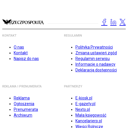
KONTAKT
REGULAMIN
O nas
Polityka Prywatności
Kontakt
Zmiana ustawień zgód
Napisz do nas
Regulamin serwisu
Informacje o nadawcy
Deklaracja dostępności
REKLAMA I PRENUMERATA
PARTNERZY
Reklama
E-kiosk.pl
Ogłoszenia
E-gazety.pl
Prenumerata
Nexto.pl
Archiwum
Mała księgowość
Kancelarierp.pl
Wieści Rolnicze