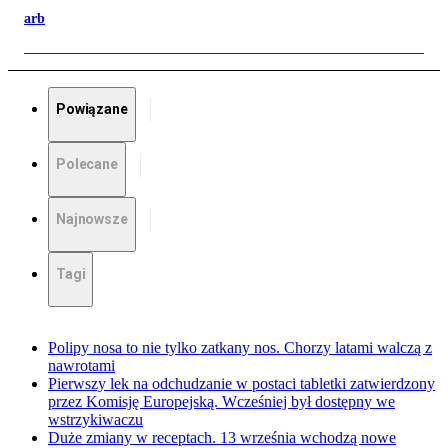
arb
Powiązane
Polecane
Najnowsze
Tagi
Polipy nosa to nie tylko zatkany nos. Chorzy latami walczą z
nawrotami
Pierwszy lek na odchudzanie w postaci tabletki zatwierdzony
przez Komisję Europejską. Wcześniej był dostępny we
wstrzykiwaczu
Duże zmiany w receptach. 13 września wchodzą nowe