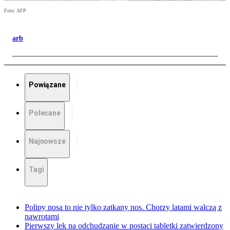
Foto: AFP
arb
Powiązane
Polecane
Najnowsze
Tagi
Polipy nosa to nie tylko zatkany nos. Chorzy latami walczą z
nawrotami
Pierwszy lek na odchudzanie w postaci tabletki zatwierdzony