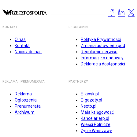
KONTAKT
REGULAMIN
O nas
Polityka Prywatności
Kontakt
Zmiana ustawień zgód
Napisz do nas
Regulamin serwisu
Informacje o nadawcy
Deklaracja dostępności
REKLAMA I PRENUMERATA
PARTNERZY
Reklama
E-kiosk.pl
Ogłoszenia
E-gazety.pl
Prenumerata
Nexto.pl
Archiwum
Mała księgowość
Kancelarierp.pl
Wieści Rolnicze
Życie Warszawy