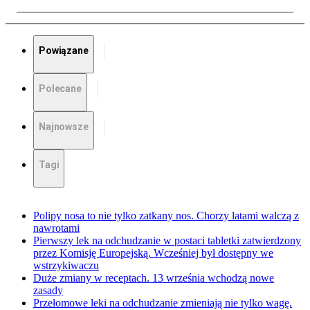
Powiązane
Polecane
Najnowsze
Tagi
Polipy nosa to nie tylko zatkany nos. Chorzy latami walczą z
nawrotami
Pierwszy lek na odchudzanie w postaci tabletki zatwierdzony
przez Komisję Europejską. Wcześniej był dostępny we
wstrzykiwaczu
Duże zmiany w receptach. 13 września wchodzą nowe
zasady
Przełomowe leki na odchudzanie zmieniają nie tylko wagę.