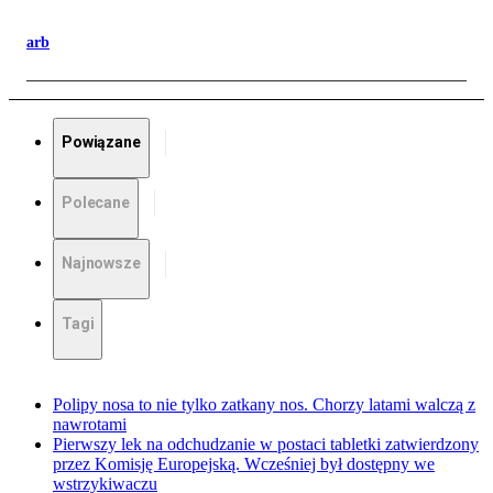
arb
Powiązane
Polecane
Najnowsze
Tagi
Polipy nosa to nie tylko zatkany nos. Chorzy latami walczą z
nawrotami
Pierwszy lek na odchudzanie w postaci tabletki zatwierdzony
przez Komisję Europejską. Wcześniej był dostępny we
wstrzykiwaczu