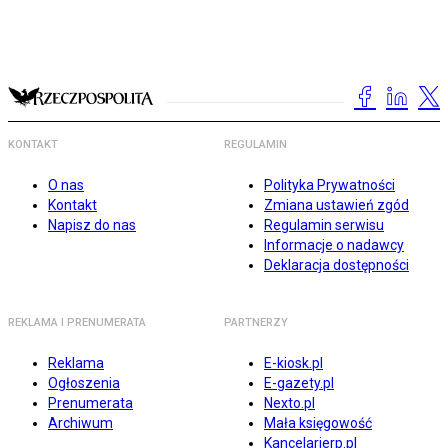
KONTAKT
REGULAMIN
O nas
Polityka Prywatności
Kontakt
Zmiana ustawień zgód
Napisz do nas
Regulamin serwisu
Informacje o nadawcy
Deklaracja dostępności
REKLAMA I PRENUMERATA
PARTNERZY
Reklama
E-kiosk.pl
Ogłoszenia
E-gazety.pl
Prenumerata
Nexto.pl
Archiwum
Mała księgowość
Kancelarierp.pl