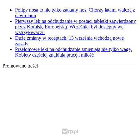
Polipy nosa to nie tylko zatkany nos. Chorzy latami walczą z
nawrotami
Pierwszy lek na odchudzanie w postaci tabletki zatwierdzony
przez Komisję Europejską. Wcześniej był dostępny we
wstrzykiwaczu
Duże zmiany w receptach. 13 września wchodzą nowe
zasady
Przełomowe leki na odchudzanie zmieniają nie tylko wagę.
Kobiety częściej znajdują pracę i miłość
Promowane treści