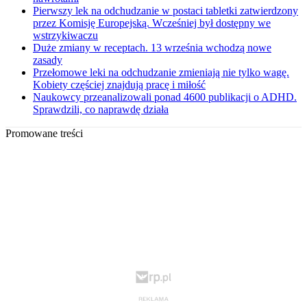
Pierwszy lek na odchudzanie w postaci tabletki zatwierdzony
przez Komisję Europejską. Wcześniej był dostępny we
wstrzykiwaczu
Duże zmiany w receptach. 13 września wchodzą nowe
zasady
Przełomowe leki na odchudzanie zmieniają nie tylko wagę.
Kobiety częściej znajdują pracę i miłość
Naukowcy przeanalizowali ponad 4600 publikacji o ADHD.
Sprawdzili, co naprawdę działa
Promowane treści