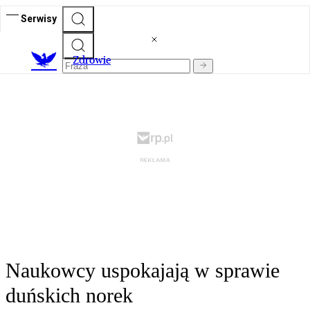
Serwisy
Z
drowie
Naukowcy uspokajają w sprawie
duńskich norek