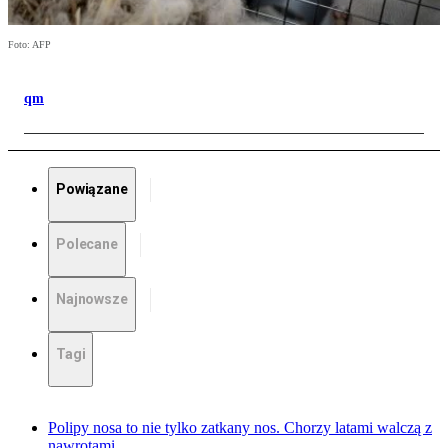
Foto: AFP
qm
Powiązane
Polecane
Najnowsze
Tagi
Polipy nosa to nie tylko zatkany nos. Chorzy latami walczą z
nawrotami