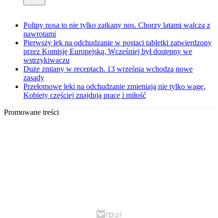
Polipy nosa to nie tylko zatkany nos. Chorzy latami walczą z
nawrotami
Pierwszy lek na odchudzanie w postaci tabletki zatwierdzony
przez Komisję Europejską. Wcześniej był dostępny we
wstrzykiwaczu
Duże zmiany w receptach. 13 września wchodzą nowe
zasady
Przełomowe leki na odchudzanie zmieniają nie tylko wagę.
Kobiety częściej znajdują pracę i miłość
Promowane treści