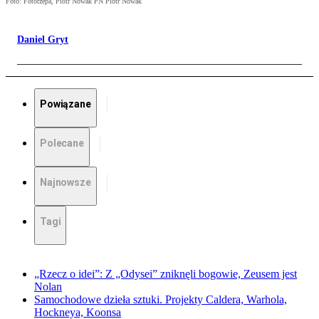
Foto: Fotorzepa, Piotr Nowak PN Piotr Nowak
Daniel Gryt
Powiązane
Polecane
Najnowsze
Tagi
„Rzecz o idei”: Z „Odysei” zniknęli bogowie, Zeusem jest
Nolan
Samochodowe dzieła sztuki. Projekty Caldera, Warhola,
Hockneya, Koonsa