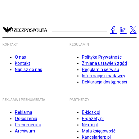
KONTAKT
REGULAMIN
O nas
Polityka Prywatności
Kontakt
Zmiana ustawień zgód
Napisz do nas
Regulamin serwisu
Informacje o nadawcy
Deklaracja dostępności
REKLAMA I PRENUMERATA
PARTNERZY
Reklama
E-kiosk.pl
Ogłoszenia
E-gazety.pl
Prenumerata
Nexto.pl
Archiwum
Mała księgowość
Kancelarierp.pl