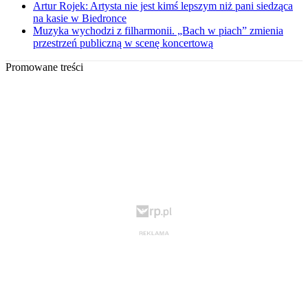
Artur Rojek: Artysta nie jest kimś lepszym niż pani siedząca
na kasie w Biedronce
Muzyka wychodzi z filharmonii. „Bach w piach” zmienia
przestrzeń publiczną w scenę koncertową
Promowane treści