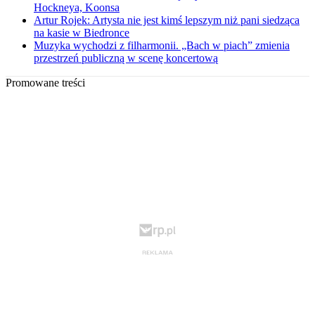
Hockneya, Koonsa
Artur Rojek: Artysta nie jest kimś lepszym niż pani siedząca
na kasie w Biedronce
Muzyka wychodzi z filharmonii. „Bach w piach” zmienia
przestrzeń publiczną w scenę koncertową
Promowane treści