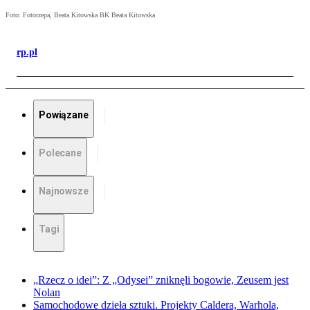
Foto: Fotorzepa, Beata Kitowska BK Beata Kitowska
rp.pl
Powiązane
Polecane
Najnowsze
Tagi
„Rzecz o idei”: Z „Odysei” zniknęli bogowie, Zeusem jest
Nolan
Samochodowe dzieła sztuki. Projekty Caldera, Warhola,