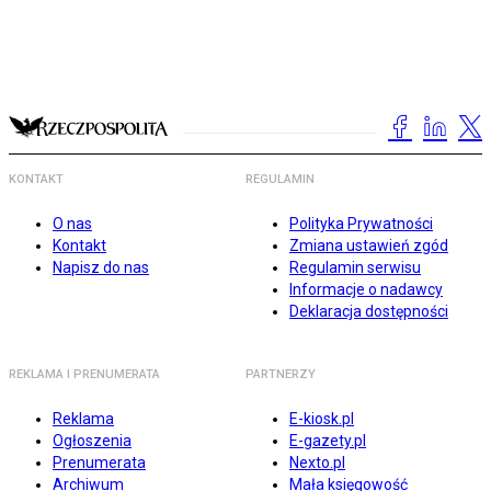
KONTAKT
REGULAMIN
O nas
Polityka Prywatności
Kontakt
Zmiana ustawień zgód
Napisz do nas
Regulamin serwisu
Informacje o nadawcy
Deklaracja dostępności
REKLAMA I PRENUMERATA
PARTNERZY
Reklama
E-kiosk.pl
Ogłoszenia
E-gazety.pl
Prenumerata
Nexto.pl
Archiwum
Mała księgowość