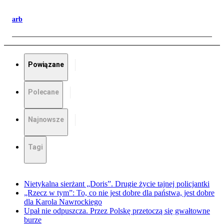
arb
Powiązane
Polecane
Najnowsze
Tagi
Nietykalna sierżant „Doris”. Drugie życie tajnej policjantki
„Rzecz w tym”: To, co nie jest dobre dla państwa, jest dobre
dla Karola Nawrockiego
Upał nie odpuszcza. Przez Polskę przetoczą się gwałtowne
burze