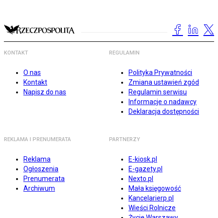
KONTAKT
REGULAMIN
O nas
Polityka Prywatności
Kontakt
Zmiana ustawień zgód
Napisz do nas
Regulamin serwisu
Informacje o nadawcy
Deklaracja dostępności
REKLAMA I PRENUMERATA
PARTNERZY
Reklama
E-kiosk.pl
Ogłoszenia
E-gazety.pl
Prenumerata
Nexto.pl
Archiwum
Mała księgowość
Kancelarierp.pl
Wieści Rolnicze
Życie Warszawy