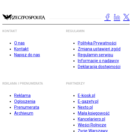
KONTAKT
REGULAMIN
O nas
Polityka Prywatności
Kontakt
Zmiana ustawień zgód
Napisz do nas
Regulamin serwisu
Informacje o nadawcy
Deklaracja dostępności
REKLAMA I PRENUMERATA
PARTNERZY
Reklama
E-kiosk.pl
Ogłoszenia
E-gazety.pl
Prenumerata
Nexto.pl
Archiwum
Mała księgowość
Kancelarierp.pl
Wieści Rolnicze
Życie Warszawy