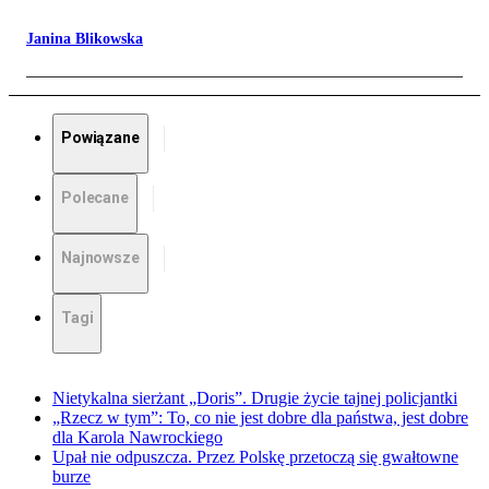
Janina Blikowska
Powiązane
Polecane
Najnowsze
Tagi
Nietykalna sierżant „Doris”. Drugie życie tajnej policjantki
„Rzecz w tym”: To, co nie jest dobre dla państwa, jest dobre
dla Karola Nawrockiego
Upał nie odpuszcza. Przez Polskę przetoczą się gwałtowne
burze