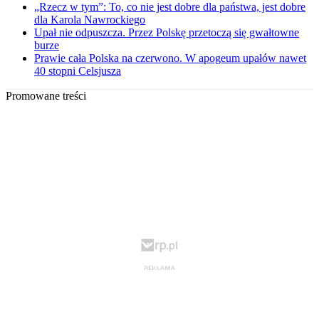
„Rzecz w tym”: To, co nie jest dobre dla państwa, jest dobre
dla Karola Nawrockiego
Upał nie odpuszcza. Przez Polskę przetoczą się gwałtowne
burze
Prawie cała Polska na czerwono. W apogeum upałów nawet
40 stopni Celsjusza
Promowane treści