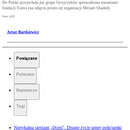
Do Polski przyjechała już grupa Syryjczyków sprowadzona staraniami
fundacji Estera (na zdjęciu prezes tej organizacji Miriam Shaded)
Foto: AFP
Artur Bartkiewicz
Powiązane
Polecane
Najnowsze
Tagi
Nietykalna sierżant „Doris”. Drugie życie tajnej policjantki