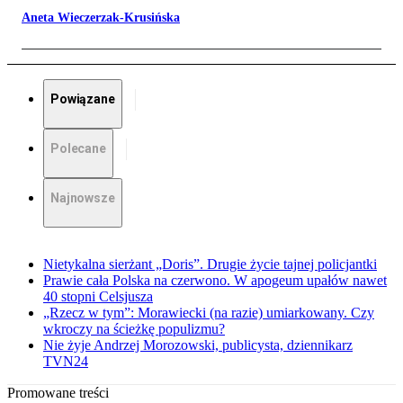
Aneta Wieczerzak-Krusińska
Powiązane
Polecane
Najnowsze
Nietykalna sierżant „Doris”. Drugie życie tajnej policjantki
Prawie cała Polska na czerwono. W apogeum upałów nawet
40 stopni Celsjusza
„Rzecz w tym”: Morawiecki (na razie) umiarkowany. Czy
wkroczy na ścieżkę populizmu?
Nie żyje Andrzej Morozowski, publicysta, dziennikarz
TVN24
Promowane treści