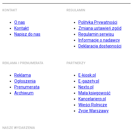
KONTAKT
REGULAMIN
O nas
Polityka Prywatności
Kontakt
Zmiana ustawień zgód
Napisz do nas
Regulamin serwisu
Informacje o nadawcy
Deklaracja dostępności
REKLAMA I PRENUMERATA
PARTNERZY
Reklama
E-kiosk.pl
Ogłoszenia
E-gazety.pl
Prenumerata
Nexto.pl
Archiwum
Mała księgowość
Kancelarierp.pl
Wieści Rolnicze
Życie Warszawy
NASZE WYDARZENIA