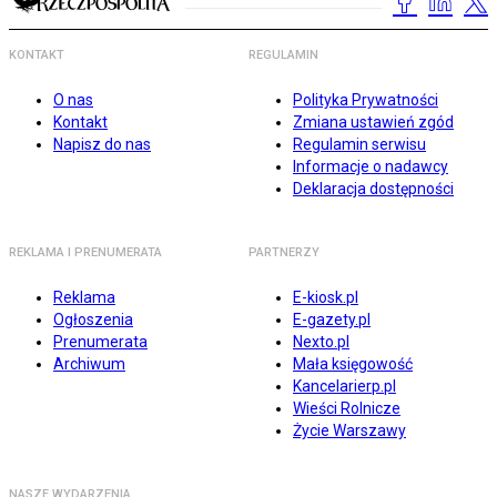
KONTAKT
REGULAMIN
O nas
Polityka Prywatności
Kontakt
Zmiana ustawień zgód
Napisz do nas
Regulamin serwisu
Informacje o nadawcy
Deklaracja dostępności
REKLAMA I PRENUMERATA
PARTNERZY
Reklama
E-kiosk.pl
Ogłoszenia
E-gazety.pl
Prenumerata
Nexto.pl
Archiwum
Mała księgowość
Kancelarierp.pl
Wieści Rolnicze
Życie Warszawy
NASZE WYDARZENIA