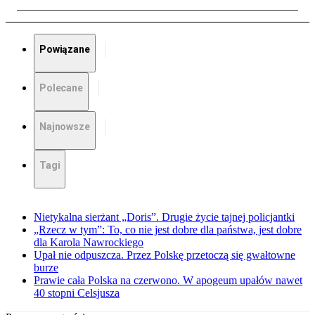
Powiązane
Polecane
Najnowsze
Tagi
Nietykalna sierżant „Doris”. Drugie życie tajnej policjantki
„Rzecz w tym”: To, co nie jest dobre dla państwa, jest dobre
dla Karola Nawrockiego
Upał nie odpuszcza. Przez Polskę przetoczą się gwałtowne
burze
Prawie cała Polska na czerwono. W apogeum upałów nawet
40 stopni Celsjusza