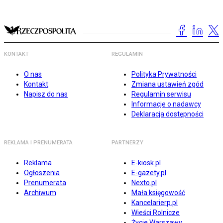
KONTAKT
REGULAMIN
O nas
Polityka Prywatności
Kontakt
Zmiana ustawień zgód
Napisz do nas
Regulamin serwisu
Informacje o nadawcy
Deklaracja dostępności
REKLAMA I PRENUMERATA
PARTNERZY
Reklama
E-kiosk.pl
Ogłoszenia
E-gazety.pl
Prenumerata
Nexto.pl
Archiwum
Mała księgowość
Kancelarierp.pl
Wieści Rolnicze
Życie Warszawy