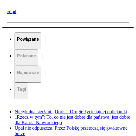
rp.pl
Powiązane
Polecane
Najnowsze
Tagi
Nietykalna sierżant „Doris”. Drugie życie tajnej policjantki
„Rzecz w tym”: To, co nie jest dobre dla państwa, jest dobre
dla Karola Nawrockiego
Upał nie odpuszcza. Przez Polskę przetoczą się gwałtowne
burze