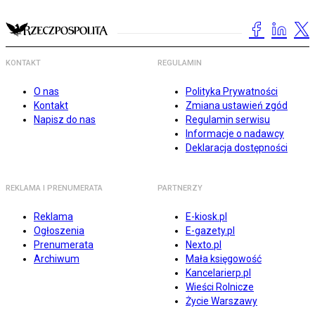
KONTAKT
REGULAMIN
O nas
Polityka Prywatności
Kontakt
Zmiana ustawień zgód
Napisz do nas
Regulamin serwisu
Informacje o nadawcy
Deklaracja dostępności
REKLAMA I PRENUMERATA
PARTNERZY
Reklama
E-kiosk.pl
Ogłoszenia
E-gazety.pl
Prenumerata
Nexto.pl
Archiwum
Mała księgowość
Kancelarierp.pl
Wieści Rolnicze
Życie Warszawy