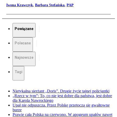
Iwona Krawczyk
,
Barbara Stefańska
,
PAP
Powiązane
Polecane
Najnowsze
Tagi
Nietykalna sierżant „Doris”. Drugie życie tajnej policjantki
„Rzecz w tym”: To, co nie jest dobre dla państwa, jest dobre
dla Karola Nawrockiego
Upał nie odpuszcza. Przez Polskę przetoczą się gwałtowne
burze
Prawie cała Polska na czerwono. W apogeum upałów nawet